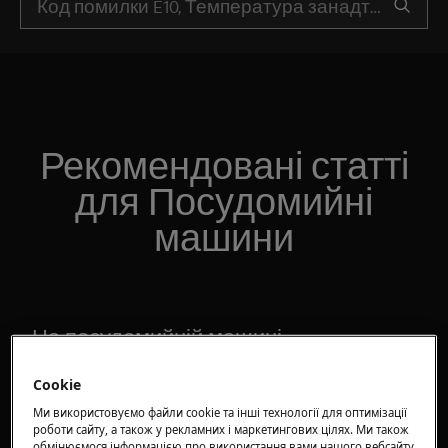
Рекомендовані статті
для Посудомийні
машини
На посудомийній машині
загоряється індикатор
автоматичного очищення («Machine
Cookie
Care»)
Ми використовуємо файли cookie та інші технології для оптимізації
роботи сайту, а також у рекламних і маркетингових цілях. Ми також
обмінюємося інформацією про використання вами нашого вебсайту