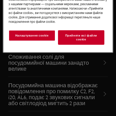
з нашими партнерами — соціальними мережами, рекламними
На панелі посудомийної машини
агентствами та аналітичними компаніями. Натискаючи «Прийняти
підсвічується іконка «червона зірка»
всі файли сookie», ви погоджуєтеся з використанням нами файлів
- догляд MACHINE CARE
cookie. Для отримання додаткової інформації перегляньте наше
повідомлення про файли сookie.
Дверцята посудомийної машини не
Налаштування cookie
Прийняти всі файли
тримаються відкритими
сookie
Споживання солі для
посудомийної машини занадто
велике
Посудомийна машина відображає
повідомлення про помилку C2, F2,
i20, AL6, подає 2 звукових сигнали
або світлодіод мигтить 2 рази