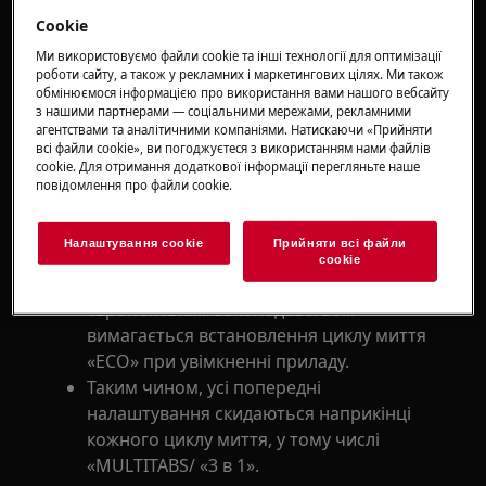
Cookie
Застосовується для:
Ми використовуємо файли cookie та інші технології для оптимізації
роботи сайту, а також у рекламних і маркетингових цілях. Ми також
вбудованої посудомийної машини
обмінюємося інформацією про використання вами нашого вебсайту
окремо стоячої посудомийної машини
з нашими партнерами — соціальними мережами, рекламними
агентствами та аналітичними компаніями. Натискаючи «Прийняти
Рішення:
всі файли сookie», ви погоджуєтеся з використанням нами файлів
cookie. Для отримання додаткової інформації перегляньте наше
1. Це нормально, коли налаштування
повідомлення про файли сookie.
посудомийної машини скидаються після
кожного циклу.
Налаштування cookie
Прийняти всі файли
сookie
З третього кварталу 2012 року
європейським законодавством
вимагається встановлення циклу миття
«ECO» при увімкненні приладу.
Таким чином, усі попередні
налаштування скидаються наприкінці
кожного циклу миття, у тому числі
«MULTITABS/ «3 в 1».