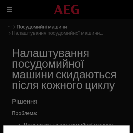
Посудомийні машини
Налаштування посудомийної машини
скидаються після кожного циклу
Налаштування
посудомийної
машини скидаються
після кожного циклу
Рішення
Проблема:
Налаштування посудомийної машини
скидаються після кожного циклу.