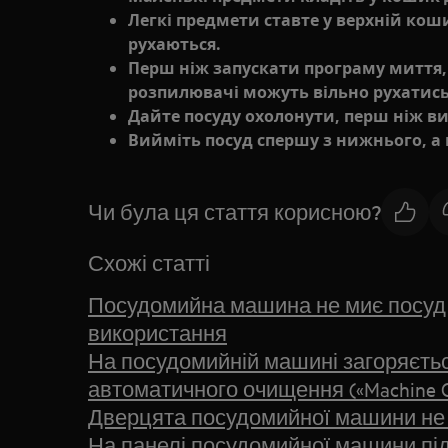
Легкі предмети ставте у верхній кош
рухаються.
Перш ніж запускати програму миття,
розпилювачі можуть вільно рухатись
Дайте посуду охолонути, перш ніж в
Вийміть посуд спершу з нижнього, а 
Чи була ця стаття корисною?
Схожі статті
Посудомийна машина не миє посуд
використання
На посудомийній машині загоряєтьс
автоматичного очищення («Machine C
Дверцята посудомийної машини не
На панелі посудомийної машини під