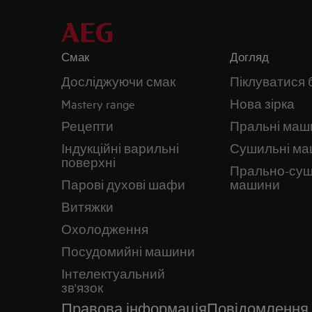
Смак
Догляд
Досліджуючи смак
Піклуватися 
Mastery range
Нова зірка
Рецепти
Пральні маш
Індукційні варильні
Сушильні м
поверхні
Прально-суш
Парові духові шафи
машини
Витяжки
Охолодження
Посудомийні машини
Інтелектуальний
зв'язок
Правова інформація
Повідомлення 