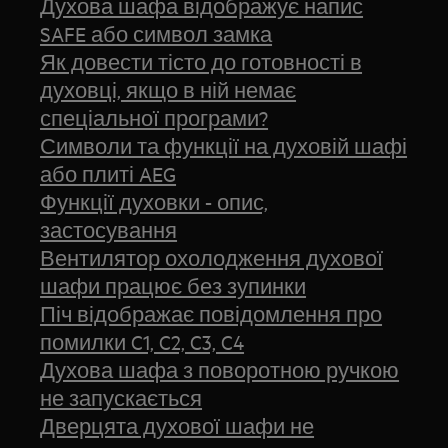
Духова шафа відображує напис
SAFE або символ замка
Як довести тісто до готовності в
духовці, якщо в ній немає
спеціальної програми?
Символи та функції на духовій шафі
або плиті AEG
Функції духовки - опис,
застосування
Вентилятор охолодження духової
шафи працює без зупинки
Піч відображає повідомлення про
помилки C1, C2, C3, C4
Духова шафа з поворотною ручкою
не запускається
Дверцята духової шафи не