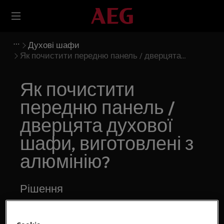
Духові шафи
Як почистити передню панель / дверцята
духової шафи, виготовлені з алюмінію?
Як почистити
передню панель /
дверцята духової
шафи, виготовлені з
алюмінію?
Рішення
Питання: