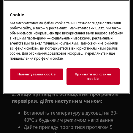
підходження?
В інструкції до духовки не описано, який
режим/опцію слід використовувати для
Cookie
підіймання тіста на дріжджах.
Ми використовуємо файли cookie та інші технології для оптимізації
роботи сайту, а також у рекламних і маркетингових цілях. Ми також
обмінюємося інформацією про використання вами нашого вебсайту
Рішення
з нашими партнерами — соціальними мережами, рекламними
агентствами та аналітичними компаніями. Натискаючи «Прийняти
1. Ідеальна температура для підняття
всі файли сookie», ви погоджуєтеся з використанням нами файлів
cookie. Для отримання додаткової інформації перегляньте наше
дріжджів знаходиться в межах від 30°C до
повідомлення про файли сookie.
40°C.
При нижчих температурах тісту на дріжджах
Налаштування cookie
Прийняти всі файли
сookie
потрібно більше часу для збільшення об'єму.
2. Якщо прилад не оснащений програмою
перевірки, дійте наступним чином:
Встановіть температуру в духовці на 30-
40°C з будь-яким режимом нагрівання.
Дайте приладу прогрітися протягом 5