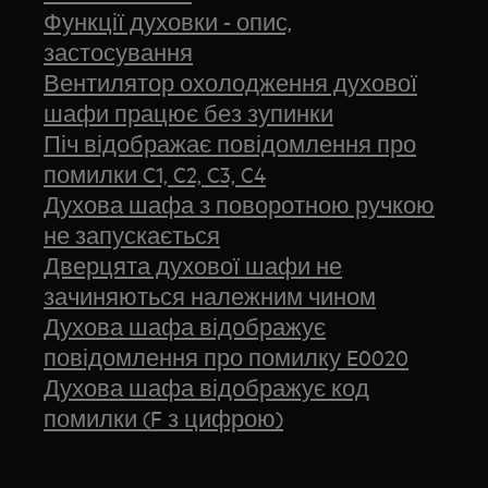
Функції духовки - опис,
застосування
Вентилятор охолодження духової
шафи працює без зупинки
Піч відображає повідомлення про
помилки C1, C2, C3, C4
Духова шафа з поворотною ручкою
не запускається
Дверцята духової шафи не
зачиняються належним чином
Духова шафа відображує
повідомлення про помилку E0020
Духова шафа відображує код
помилки (F з цифрою)