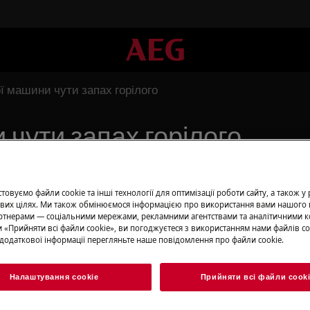
ї машини чути запах горілого
 чути запах горілого
овуємо файли cookie та інші технології для оптимізації роботи сайту, а також у
Замовити ре
вих цілях. Ми також обмінюємося інформацією про використання вами нашого 
тнерами — соціальними мережами, рекламними агентствами та аналітичними к
Пропонуємо ремо
 «Прийняти всі файли сookie», ви погоджуєтеся з використанням нами файлів co
додаткової інформації перегляньте наше повідомлення про файли сookie.
о.
нашими спеціалі
обладнання і ус
всі необхідні зап
Налаштування cookie
Прийняти всі файли сook
ціною.
таженням (вбудованої або окремо