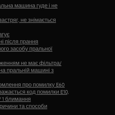
льна машина гуде і не
астряг, не знімається
агує
ні після прання
ого засобу пральної
женням не має фільтра/
на пральній машині з
омлення про помилку E60
ажається код помилки E10,
/ 1 блимання
Причини та способи