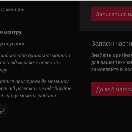
нтаженням
Записатися н
о центру.
Запасні части
уговування.
Знайдіть оригіна
ушильної або сушильної машини
для вашої технік
трій від мережі живлення і
замовляйте їх до
тру.
ватися пристроєм до моменту
ій від розетки і не під'єднуйте
До веб-магаз
ні, що це можна зробити.