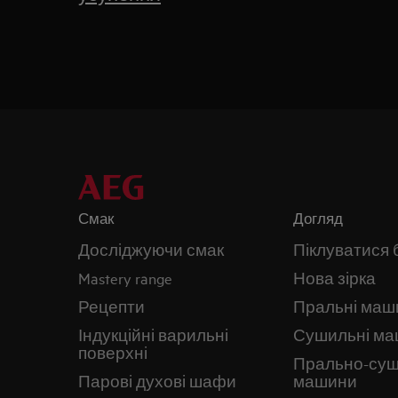
Смак
Догляд
Досліджуючи смак
Піклуватися 
Mastery range
Нова зірка
Рецепти
Пральні маш
Індукційні варильні
Сушильні м
поверхні
Прально-суш
Парові духові шафи
машини