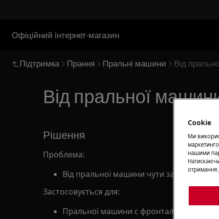
Офіційний інтернет-магазин
Підтримка
Прання
Пральні машини
Від прально
Від пральної машини
Cookie
Рішення
Ми використ
маркетинго
Проблема:
нашими пар
Натискаючи
отримання 
Від пральної машини чути запах горілог
Застосовується для:
Пральної машини с фронтальним заван