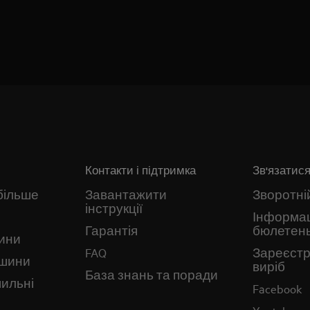
Контакти і підтримка
Зв'язатися
більше
Завантажити
Зворотній
інструкції
Інформа
Гарантія
бюлетен
ини
FAQ
Зареєстр
ашини
виріб
База знань та поради
ильні
Facebook