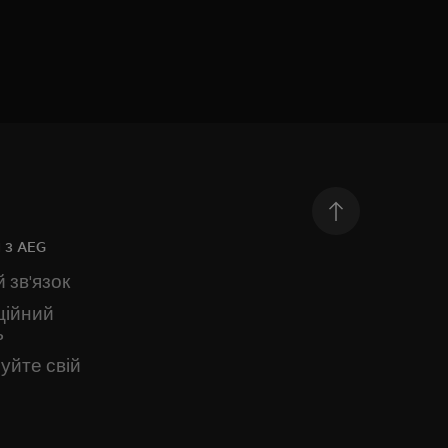
 з AEG
 зв'язок
ційний
ь
уйте свій