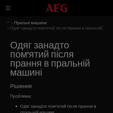
Пральні машини
Одяг занадто пом'ятий після прання в пральній
машині
Одяг занадто
пом'ятий після
прання в пральній
машині
Рішення
Проблема:
Одяг занадто пом'ятий після прання в
пральній машині