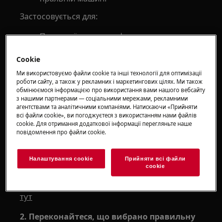
Застосовується для:
Пральної машини з фронтальним
завантаженням (вбудованої або окремо
Cookie
стоячої)
Пральної машини з вертикальним
Ми використовуємо файли cookie та інші технології для оптимізації
роботи сайту, а також у рекламних і маркетингових цілях. Ми також
завантаженням
обмінюємося інформацією про використання вами нашого вебсайту
з нашими партнерами — соціальними мережами, рекламними
Рішення:
агентствами та аналітичними компаніями. Натискаючи «Прийняти
всі файли сookie», ви погоджуєтеся з використанням нами файлів
1. Переконайтеся, що барабан не
cookie. Для отримання додаткової інформації перегляньте наше
перевантажено білизною.
повідомлення про файли сookie.
Вказівки щодо обсягу та типу тканин див. в
Налаштування cookie
Прийняти всі файли
інструкції з експлуатації. Інструкцію з
сookie
експлуатації можна завантажити .
тут
2. Переконайтеся, що вибрано правильну