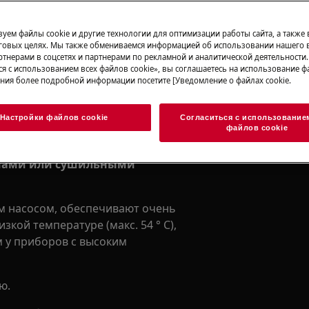
уем файлы cookie и другие технологии для оптимизации работы сайта, а также
говых целях. Мы также обмениваемся информацией об использовании нашего в
тнерами в соцсетях и партнерами по рекламной и аналитической деятельности
ся с использованием всех файлов cookie», вы соглашаетесь на использование фа
ния более подробной информации посетите [Уведомление о файлах cookie.
м
Настройки файлов cookie
Согласиться с использование
файлов cookie
 с тепловым насосом,
нами или
сушильными
 насосом, обеспечивают очень
кой температуре (макс. 54 ° C),
м у приборов с высоким
ю.