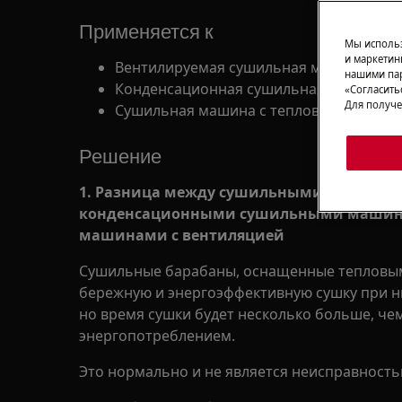
Применяется к
Мы использ
и маркетин
Вентилируемая сушильная машина
нашими пар
Конденсационная сушильная машина
«Согласить
Для получе
Сушильная машина с тепловым насосо
Решение
1. Разница между сушильными машинами
конденсационными сушильными маши
машинами
с вентиляцией
Сушильные барабаны, оснащенные тепловым
бережную и энергоэффективную сушку при низ
но время сушки будет несколько больше, че
энергопотреблением.
Это нормально и не является неисправность