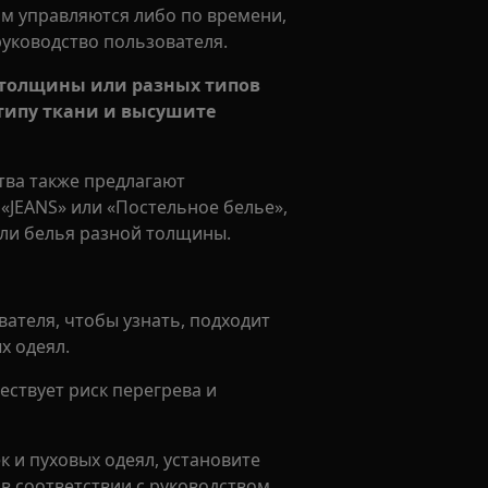
м управляются либо по времени,
руководство пользователя.
й толщины или разных типов
 типу ткани и высушите
тва также предлагают
 «JEANS» или «Постельное белье»,
или белья разной толщины.
ателя, чтобы узнать, подходит
х одеял.
ествует риск перегрева и
 и пуховых одеял, установите
в соответствии с руководством