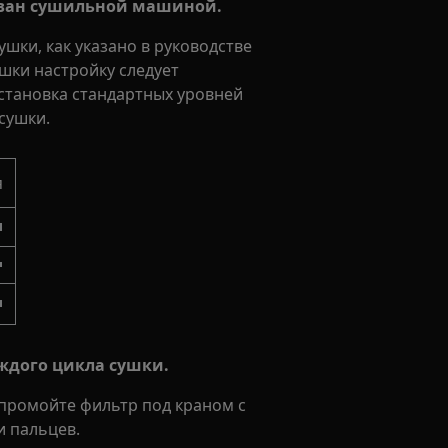
ован сушильной машиной.
шки, как указано в руководстве
шки настройку следует
установка стандартных уровней
сушки.
я
ждого цикла сушки.
 промойте фильтр под краном с
и пальцев.