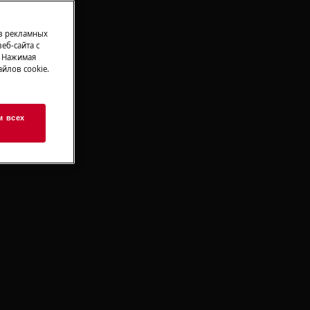
 в рекламных
еб-сайта с
. Нажимая
йлов cookie.
м всех