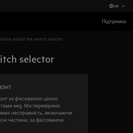
UK
Підтримка
erface and/or the switch selector
itch selector
монт
нт за фіксованою ціною
стами aeg. Ми перевіримо
унемо несправність, включаючи
асні частини, за фіксованою