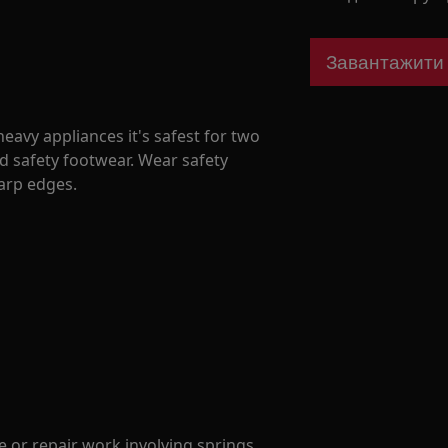
Завантажити і
avy appliances it's safest for two
d safety footwear. Wear safety
harp edges.
 or repair work involving springs.