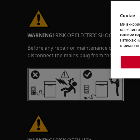
Cookie
Ми використ
маркетинго
WARNING!
RISK OF ELECTRIC SHOCK
нашими пар
Натискаючи
отримання 
Before any repair or maintenance operation, de
disconnect the mains plug from the socket.