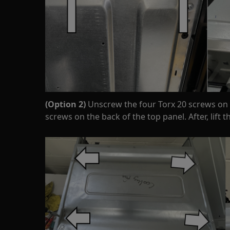
(Option 2)
Unscrew the four Torx 20 screws on 
screws on the back of the top panel. After, lift 