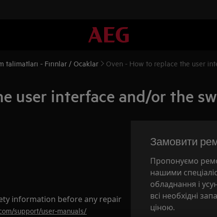
 talimatları - Fırınlar / Ocaklar
Oven - How to replace the user int
e user interface and/or the sw
Замовити ре
Пропонуємо ремо
нашими спеціалі
обладнання і ус
всі необхідні зап
ety information before any repair
ціною.
.com/support/user-manuals/