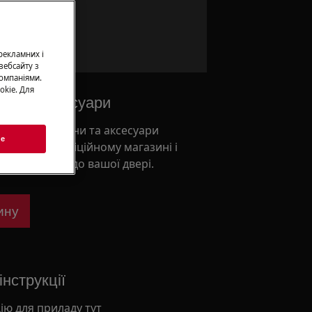
а сервіс
 рекламних і
вебсайту з
омпаніями.
okie. Для
ни та аксесуари
льні запчастини та аксесуари
ie
и в нашому офіційному магазині і
ставку прямо до вашої двері.
ину
нструкції
ію для приладу тут