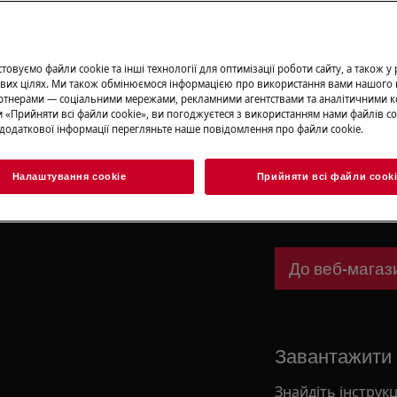
Записатися н
овуємо файли cookie та інші технології для оптимізації роботи сайту, а також у
вих цілях. Ми також обмінюємося інформацією про використання вами нашого 
тнерами — соціальними мережами, рекламними агентствами та аналітичними к
 «Прийняти всі файли сookie», ви погоджуєтеся з використанням нами файлів co
Запасні части
додаткової інформації перегляньте наше повідомлення про файли сookie.
activate the appliance and
Знайдіть оригіна
Налаштування cookie
Прийняти всі файли сook
для вашої технік
замовляйте їх до
До веб-магаз
Завантажити і
Знайдіть інструкц