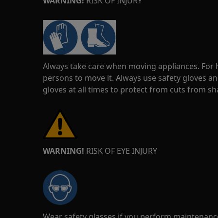
WARNING!
RISK OF INJURY
Always take care when moving appliances. For he
persons to move it. Always use safety gloves an
gloves at all times to protect from cuts from s
WARNING!
RISK OF EYE INJURY
Wear safety glasses if you perform maintenance