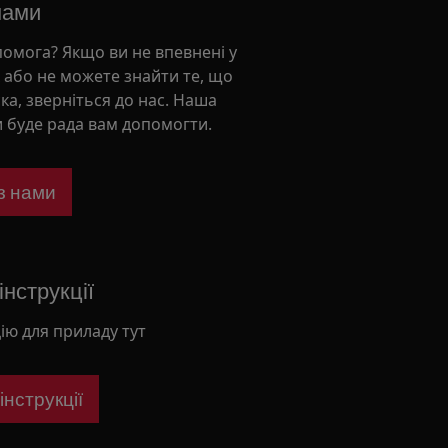
нами
помога? Якщо ви не впевнені у
 або не можете знайти те, що
ка, зверніться до нас. Наша
 буде рада вам допомогти.
 з нами
нструкції
ію для приладу тут
нструкції