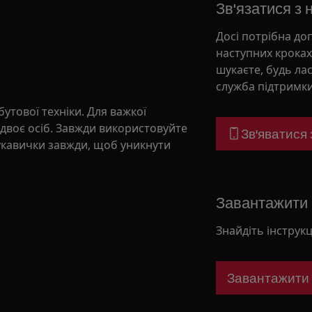
Зв'язатися з 
Досі потрібна до
наступних кроках
шукаєте, будь лас
служба підтримки
утової техніки. Для важкої
 двоє осіб. Завжди використовуйте
Зв'яватися
рукавички завжди, щоб уникнути
Завантажити і
Знайдіть інструкц
Завантажити і