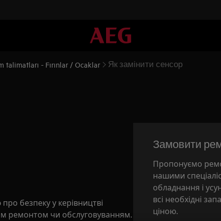
Як замінити сенсор
 talimatları - Fırınlar / Ocaklar
Замовити ре
Пропонуємо ремо
нашими спеціалі
обладнання і ус
всі необхідні зап
 про безпеку у керівництві
ціною.
им ремонтом чи обслуговуванням.