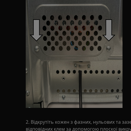
2. Відкрутіть кожен з фазних, нульових та за
відповідних клем за допомогою плоскої викру