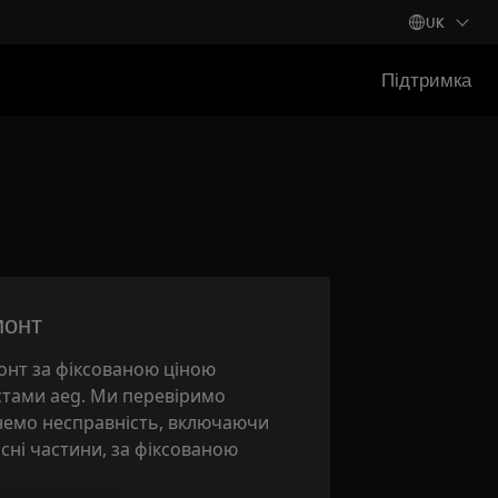
UK
Підтримка
монт
нт за фіксованою ціною
стами aeg. Ми перевіримо
унемо несправність, включаючи
асні частини, за фіксованою