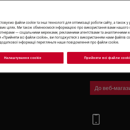
Записатися н
овуємо файли cookie та інші технології для оптимізації роботи сайту, а також у
вих цілях. Ми також обмінюємося інформацією про використання вами нашого 
тнерами — соціальними мережами, рекламними агентствами та аналітичними к
 «Прийняти всі файли сookie», ви погоджуєтеся з використанням нами файлів co
Запасні части
додаткової інформації перегляньте наше повідомлення про файли сookie.
м вимкніть прилад і від'єднайте
Знайдіть оригіна
Налаштування cookie
Прийняти всі файли сook
для вашої технік
замовляйте їх до
До веб-магаз