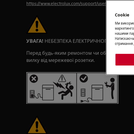
https://www.electrolux.com/support/user-manuals/
Cookie
Ми використ
маркетинго
нашими пар
Натискаючи
УВАГА!
НЕБЕЗПЕКА ЕЛЕКТРИЧНОГО УДАРУ
отримання 
Перед будь-яким ремонтом чи обслуговування
вилку від мережевої розетки.