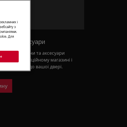
а сервіс
 рекламних і
вебсайту з
омпаніями.
okie. Для
ни та аксесуари
льні запчастини та аксесуари
ie
и в нашому офіційному магазині і
ставку прямо до вашої двері.
ину