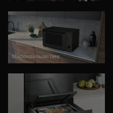
Мікрохвильові печі