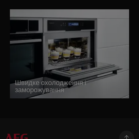
Швидке охолодження і
заморожування