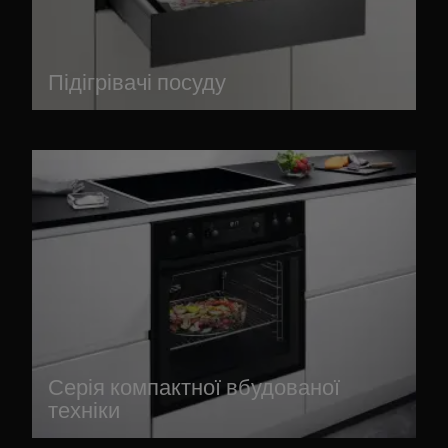
Підігрівачі посуду
Серія компактної вбудованої
техніки