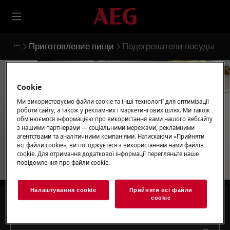
Приготовление пищи
Подогреватели посуды
Cookie
Ми використовуємо файли cookie та інші технології для оптимізації
Підтримка для
роботи сайту, а також у рекламних і маркетингових цілях. Ми також
обмінюємося інформацією про використання вами нашого вебсайту
Подогреватели посуды
з нашими партнерами — соціальними мережами, рекламними
агентствами та аналітичними компаніями. Натискаючи «Прийняти
всі файли сookie», ви погоджуєтеся з використанням нами файлів
cookie. Для отримання додаткової інформації перегляньте наше
повідомлення про файли сookie.
Налаштування cookie
Прийняти всі файли
сookie
Шукайте серед наших статей підтримки