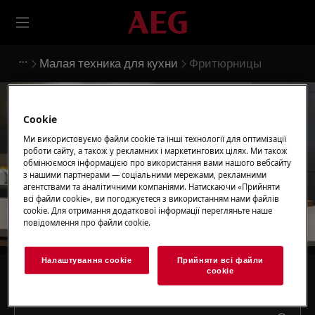
Малая техника для кухни
Фритюрницы
Cookie
Ми використовуємо файли cookie та інші технології для оптимізації
Підтримка для
роботи сайту, а також у рекламних і маркетингових цілях. Ми також
обмінюємося інформацією про використання вами нашого вебсайту
Фритюрницы
з нашими партнерами — соціальними мережами, рекламними
агентствами та аналітичними компаніями. Натискаючи «Прийняти
всі файли сookie», ви погоджуєтеся з використанням нами файлів
cookie. Для отримання додаткової інформації перегляньте наше
повідомлення про файли сookie.
Налаштування cookie
Прийняти всі файли
сookie
Шукайте серед наших статей підтримки