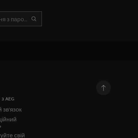
 з AEG
 зв'язок
ційний
ь
уйте свій