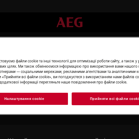
ракування
овуємо файли cookie та інші технології для оптимізації роботи сайту, а також у
вих цілях. Ми також обмінюємося інформацією про використання вами нашого 
тнерами — соціальними мережами, рекламними агентствами та аналітичними к
 «Прийняти всі файли сookie», ви погоджуєтеся з використанням нами файлів co
додаткової інформації перегляньте наше повідомлення про файли сookie.
Підтримка для Бракуванн
Налаштування cookie
Прийняти всі файли сook