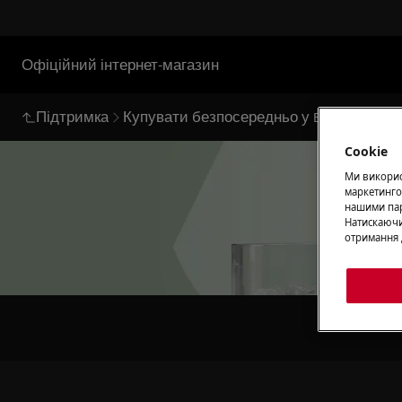
Офіційний інтернет-магазин
Підтримка
Купувати безпосередньо у Electrolux
Б
Cookie
Ми використ
маркетинго
нашими пар
Натискаючи
отримання 