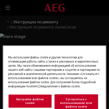
Инструкции по ремонту
Инструкция по ремонту пылесосов
Поддержка для
Мы используем файлы cookie и другие технологии для
Инструкция по ремонту
оптимизации работы сайта, а также в рекламных и маркетинговых
целях. Мы также обмениваемся информацией об использовании
пылесосов
нашего веб-сайта с нашими партнерами в соцсетях и партнерами по
рекламной и аналитической деятельности. Нажимая «Согласиться с
использованием всех файлов cookie», вы соглашаетесь на
использование файлов cookie. Для получения более подробной
информации посетите [Уведомление о файлах cookie.
Настройки файлов
Согласиться с
Ищите среди наших статей поддержки
cookie
использованием всех
файлов cookie