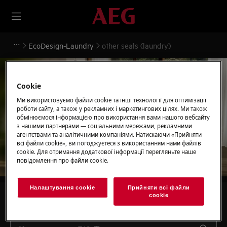
EcoDesign-Laundry
other seals (laundry)
Cookie
Ми використовуємо файли cookie та інші технології для оптимізації
Підтримка для other
роботи сайту, а також у рекламних і маркетингових цілях. Ми також
обмінюємося інформацією про використання вами нашого вебсайту
seals (laundry)
з нашими партнерами — соціальними мережами, рекламними
агентствами та аналітичними компаніями. Натискаючи «Прийняти
всі файли сookie», ви погоджуєтеся з використанням нами файлів
cookie. Для отримання додаткової інформації перегляньте наше
повідомлення про файли сookie.
Налаштування cookie
Прийняти всі файли
сookie
Шукайте серед наших статей підтримки