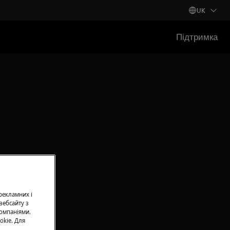
UK
Підтримка
 рекламних і
вебсайту з
омпаніями.
okie. Для