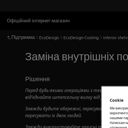
Офіційний інтернет-магазин
Підтримка
EcoDesign
EcoDesign-Cooling
interior shel
Заміна внутрішніх п
Рішення
Перед будь-якими операціями з технічного обс
від'єднайте штепсельну вилку від
розетки.
Cookie
Завжди будьте обережні, пересуваючи прилади
Ми використ
маркетинго
пересувати їх двоє людей.
нашими пар
Натискаючи
Завжди використовуйте захисні рукавички та
отримання 