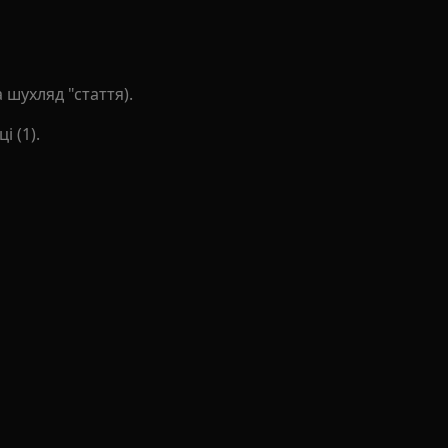
 шухляд "стаття).
і (1).