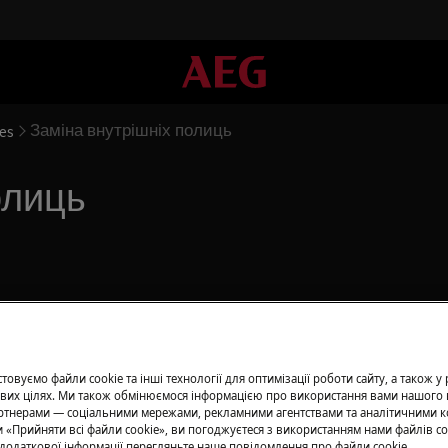
Заміна внутрішніх полиць
ves
олиць
луговування вимкніть прилад і
, для важких приладів потрібно
овуємо файли cookie та інші технології для оптимізації роботи сайту, а також у
вих цілях. Ми також обмінюємося інформацією про використання вами нашого 
тнерами — соціальними мережами, рекламними агентствами та аналітичними к
 «Прийняти всі файли сookie», ви погоджуєтеся з використанням нами файлів co
 закрите взуття.
додаткової інформації перегляньте наше повідомлення про файли сookie.