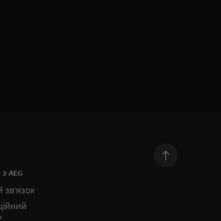
 з AEG
 зв'язок
ційний
ь