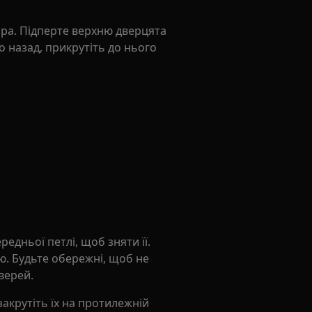
іра. Підперте верхню дверцята
о назад, прикрутіть до нього
едньої петлі, щоб зняти її.
ю. Будьте обережні, щоб не
верей.
і закрутіть їх на протилежній