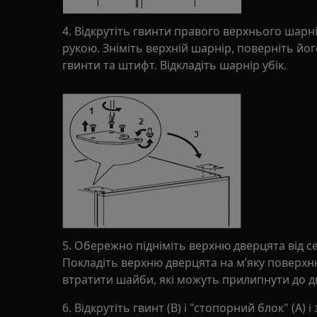
4. Відкрутіть гвинти правого верхнього шарн
рукою. Зніміть верхній шарнір, поверніть йог
гвинти та штифт. Відкладіть шарнір убік.
5. Обережно підніміть верхню дверцята від сер
Покладіть верхню дверцята на м’яку поверхн
втратити шайби, які можуть прилипнути до д
6. Відкрутіть гвинт (B) і "стопорний блок" (A) 