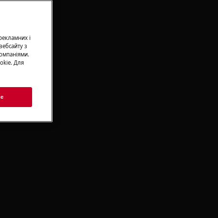
 рекламних і
вебсайту з
омпаніями.
okie. Для
ie