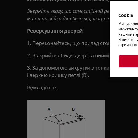
Зверніть увагу, що самостійний ремонт або 
Cookie
мати наслідки для безпеки, якщо їх не зроби
Ми використ
маркетинго
Реверсування дверей
нашими пар
Натискаючи
1. Переконайтесь, що прилад стоїть вертика
отримання 
2. Відкрийте обидві двері та вийміть обладна
3. За допомогою викрутки з тонким лезом зні
і верхню кришку петлі (B).
Відкладіть їх.