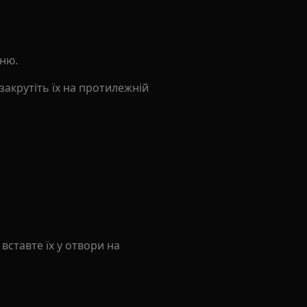
хню.
і закрутіть їх на протилежній
 вставте їх у отвори на