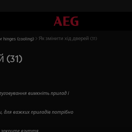
Як змінити хід дверей (31)
r hinges (cooling)
 (31)
луговування вимкніть прилад і
, для важких приладів потрібно
 закрите взуття.