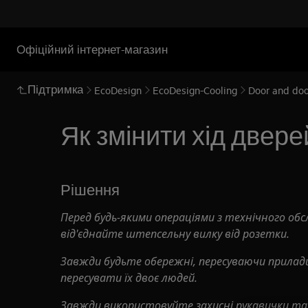
Офіційний інтернет-магазин
Підтримка
EcoDesign
EcoDesign-Cooling
Door and doo
Як змінити хід дверей
Рішення
Перед будь-якими операціями з технічного обс
від'єднайте штепсельну вилку від
розетки.
Завжди будьте обережні, пересуваючи прилади
пересувати їх двоє людей.
Завжди використовуйте захисні рукавички та