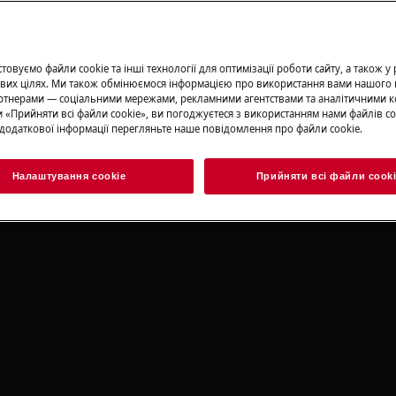
непрофесійний ремонт можуть
ти належним чином
овуємо файли cookie та інші технології для оптимізації роботи сайту, а також у
вих цілях. Ми також обмінюємося інформацією про використання вами нашого 
тнерами — соціальними мережами, рекламними агентствами та аналітичними к
 «Прийняти всі файли сookie», ви погоджуєтеся з використанням нами файлів co
льно.
додаткової інформації перегляньте наше повідомлення про файли сookie.
ння для дверей. Закрийте двері.
Налаштування cookie
Прийняти всі файли сook
міть кришку отвору для гвинта (A)