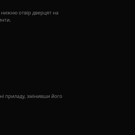
 нижню отвір дверцят на
инти.
оні приладу, змінивши його