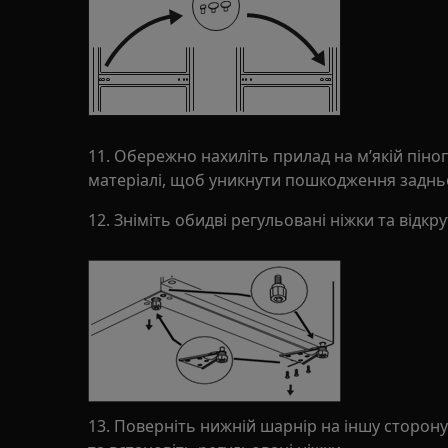
11. Обережно нахиліть прилад на м’якій піно
матеріалі, щоб уникнути пошкодження задньо
12. Зніміть обидві регульовані ніжки та відкр
13. Поверніть нижній шарнір на іншу сторону