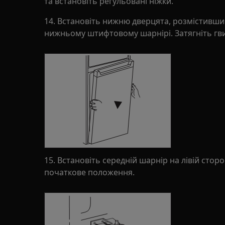
та встановіть регульовані ніжки.
14. Встановіть нижню дверцята, розмістивши
нижньому штифтовому шарнірі. Затягніть гв
15. Встановіть середній шарнір на лівій стор
початкове положення.