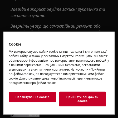
Завжди використовуйте захисні рукавички та
закрите взуття.
Зверніть увагу, що самостійний ремонт або
непрофесійний ремонт можуть мати наслідки
для безпеки, якщо їх не зробити належним
Cookie
чином
Ми використовуємо файли cookie та інші технології для оптимізації
Як поміняти петлі
роботи сайту, а також у рекламних і маркетингових цілях. Ми також
обмінюємося інформацією про використання вами нашого вебсайту
з нашими партнерами — соціальними мережами, рекламними
ІНСТРУМЕНТИ:
агентствами та аналітичними компаніями. Натискаючи «Прийняти
всі файли сookie», ви погоджуєтеся з використанням нами файлів
6 × 300 хрестоподібна викрутка
cookie. Для отримання додаткової інформації перегляньте наше
повідомлення про файли сookie.
Налаштування cookie
Прийняти всі файли
сookie