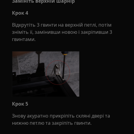
Замініть верхній шарнір
Крок 4
Відкрутіть 3 гвинти на верхній петлі, потім
зніміть її, замінивши новою і закріпивши 3
гвинтами.
Крок 5
Знову акуратно прикріпіть скляні двері та
нижню петлю та закріпіть гвинти.