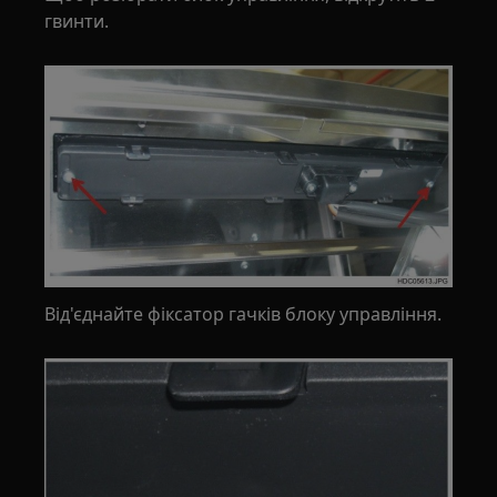
гвинти.
Від'єднайте фіксатор гачків блоку управління.