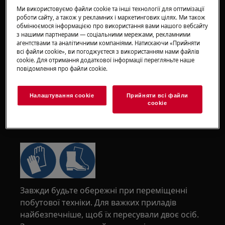
Ми використовуємо файли cookie та інші технології для оптимізації
роботи сайту, а також у рекламних і маркетингових цілях. Ми також
обмінюємося інформацією про використання вами нашого вебсайту
з нашими партнерами — соціальними мережами, рекламними
агентствами та аналітичними компаніями. Натискаючи «Прийняти
всі файли сookie», ви погоджуєтеся з використанням нами файлів
cookie. Для отримання додаткової інформації перегляньте наше
повідомлення про файли сookie.
Налаштування cookie
Прийняти всі файли
сookie
УВАГА!
РИЗИК ТРАВМУВАННЯ
Завжди будьте обережні при переміщенні
побутової техніки. Для важких приладів
найбезпечніше, щоб їх пересували двоє осіб.