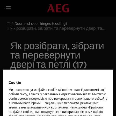
Door and door hinges (cooling)
Як розібрати, зібрати та перевернути двері та
петлі (17)
Як розібрати, зібрати
та перевернути
двері та петлі (17)
Рішення
Cookie
Перед будь-якими операціями з технічного
Ми використовуємо файли cookie та інші технології для оптимізації
роботи сайту, а також у рекламних і маркетингових цілях. Ми також
обслуговування вимкніть прилад і від'єднайте
обмінюємося інформацією про використання вами нашого вебсайту
штепсельну вилку від
розетки.
з нашими партнерами — соціальними мережами, рекламними
агентствами та аналітичними компаніями. Натискаючи «Прийняти
Завжди будьте обережні, пересуваючи
всі файли сookie», ви погоджуєтеся з використанням нами файлів