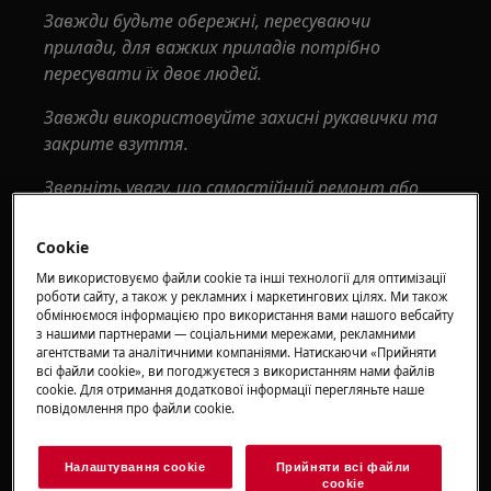
Завжди будьте обережні, пересуваючи
прилади, для важких приладів потрібно
пересувати їх двоє людей.
Завжди використовуйте захисні рукавички та
закрите взуття.
Зверніть увагу, що самостійний ремонт або
непрофесійний ремонт можуть мати наслідки
для безпеки, якщо їх не зробити належним
Cookie
чином
Ми використовуємо файли cookie та інші технології для оптимізації
роботи сайту, а також у рекламних і маркетингових цілях. Ми також
1. Дозатор води
обмінюємося інформацією про використання вами нашого вебсайту
з нашими партнерами — соціальними мережами, рекламними
агентствами та аналітичними компаніями. Натискаючи «Прийняти
всі файли сookie», ви погоджуєтеся з використанням нами файлів
cookie. Для отримання додаткової інформації перегляньте наше
повідомлення про файли сookie.
Налаштування cookie
Прийняти всі файли
сookie