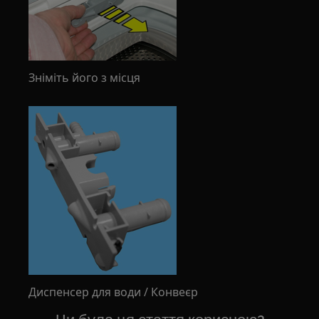
Зніміть його з місця
Диспенсер для води / Конвеєр