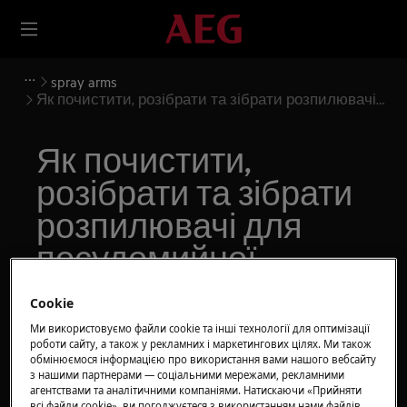
spray arms
Як почистити, розібрати та зібрати розпилювачі
для посудомийної машини
Як почистити,
розібрати та зібрати
розпилювачі для
посудомийної
машини
Cookie
Ми використовуємо файли cookie та інші технології для оптимізації
Рішення
роботи сайту, а також у рекламних і маркетингових цілях. Ми також
обмінюємося інформацією про використання вами нашого вебсайту
Перед будь-якими операціями з технічного
з нашими партнерами — соціальними мережами, рекламними
агентствами та аналітичними компаніями. Натискаючи «Прийняти
обслуговування вимкніть прилад і від'єднайте
всі файли сookie», ви погоджуєтеся з використанням нами файлів