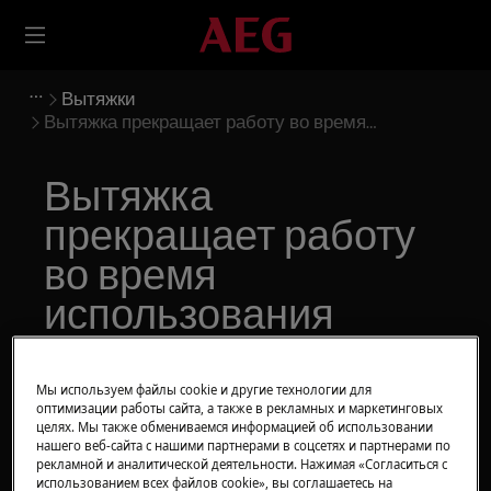
Вытяжки
Вытяжка прекращает работу во время
использования
Вытяжка
прекращает работу
во время
использования
Решение
Мы используем файлы cookie и другие технологии для
оптимизации работы сайта, а также в рекламных и маркетинговых
Возможные причины:
целях. Мы также обмениваемся информацией об использовании
нашего веб-сайта с нашими партнерами в соцсетях и партнерами по
Сработал аварийный выключатель.
рекламной и аналитической деятельности. Нажимая «Согласиться с
использованием всех файлов cookie», вы соглашаетесь на