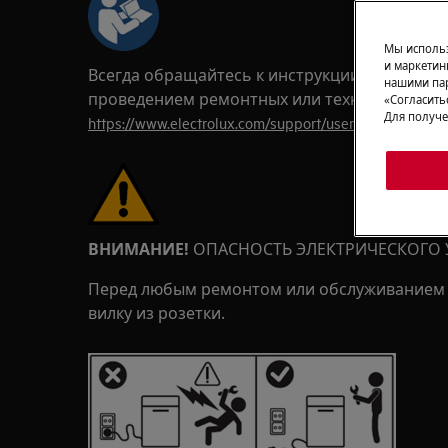
Мы использ
и маркетин
Всегда обращайтесь к инструкции по безопа
нашими пар
проведением ремонтных или технических ра
«Согласить
Для получе
https://www.electrolux.com/support/user-manuals/
ВНИМАНИЕ!
ОПАСНОСТЬ ЭЛЕКТРИЧЕСКОГО 
Перед любым ремонтом или обслуживанием 
вилку из розетки.