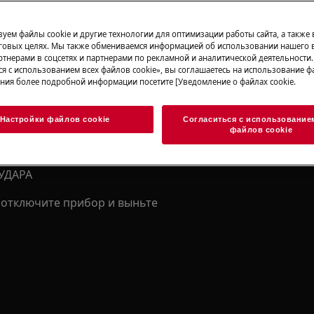
уем файлы cookie и другие технологии для оптимизации работы сайта, а также
говых целях. Мы также обмениваемся информацией об использовании нашего в
сности вашего изделия перед
тнерами в соцсетях и партнерами по рекламной и аналитической деятельности
бот.
ся с использованием всех файлов cookie», вы соглашаетесь на использование фа
ния более подробной информации посетите [Уведомление о файлах cookie.
Настройки файлов cookie
Согласиться с использование
файлов cookie
УДАРА
отключите прибор и выньте