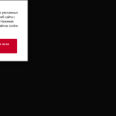
 в рекламных
еб-сайта с
. Нажимая
йлов cookie.
м всех