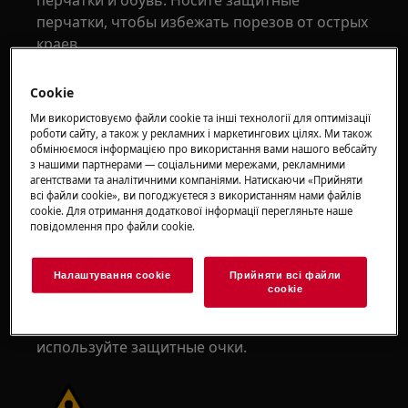
перчатки и обувь. Носите защитные
перчатки, чтобы избежать порезов от острых
краев.
Cookie
Ми використовуємо файли cookie та інші технології для оптимізації
роботи сайту, а також у рекламних і маркетингових цілях. Ми також
обмінюємося інформацією про використання вами нашого вебсайту
ВНИМАНИЕ!
ОПАСНОСТЬ ПОВРЕЖДЕНИЯ
з нашими партнерами — соціальними мережами, рекламними
ГЛАЗ
агентствами та аналітичними компаніями. Натискаючи «Прийняти
всі файли сookie», ви погоджуєтеся з використанням нами файлів
cookie. Для отримання додаткової інформації перегляньте наше
повідомлення про файли сookie.
Налаштування cookie
Прийняти всі файли
сookie
При выполнении работ по обслуживанию или
ремонту, связанных с пружинами,
используйте защитные очки.