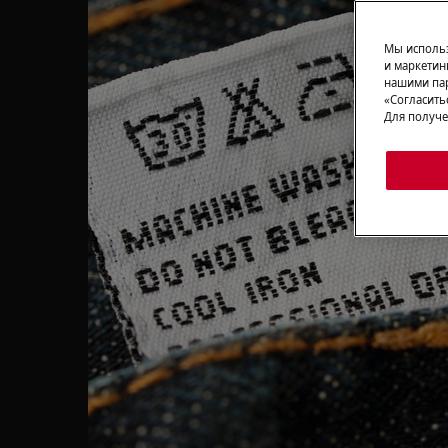
Мы использ
и маркетин
нашими пар
«Согласить
Для получе