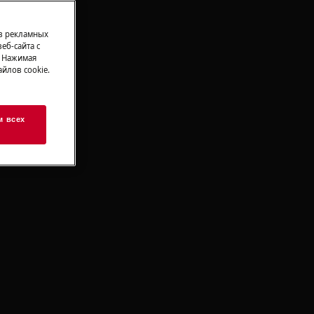
 в рекламных
еб-сайта с
. Нажимая
йлов cookie.
м всех