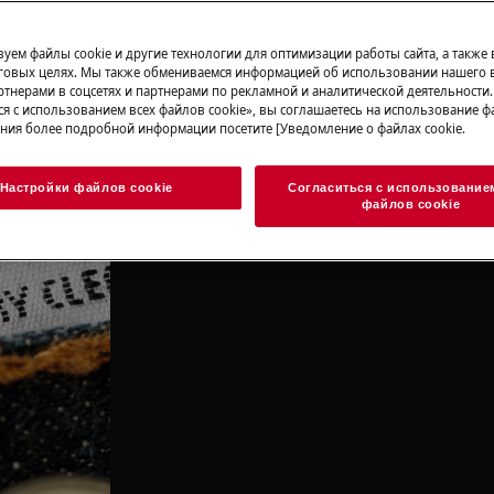
уем файлы cookie и другие технологии для оптимизации работы сайта, а также
говых целях. Мы также обмениваемся информацией об использовании нашего в
тнерами в соцсетях и партнерами по рекламной и аналитической деятельности
ся с использованием всех файлов cookie», вы соглашаетесь на использование фа
ния более подробной информации посетите [Уведомление о файлах cookie.
Настройки файлов cookie
Согласиться с использование
файлов cookie