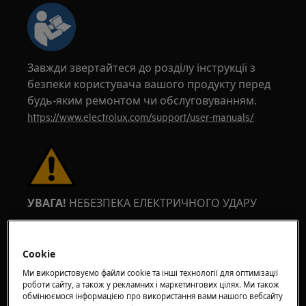
Завжди звертайтеся до розділу інструкції з
безпеки користувача вашого продукту перед
будь-яким ремонтом чи обслуговуванням.
https://www.electrolux.com/support/user-manuals/
УВАГА!
НЕБЕЗПЕКА ЕЛЕКТРИЧНОГО УДАРУ
Перед будь-яким ремонтом чи
обслуговуванням вимкніть прилад і
Cookie
від'єднайте вилку від мережевої розетки.
Ми використовуємо файли cookie та інші технології для оптимізації
роботи сайту, а також у рекламних і маркетингових цілях. Ми також
обмінюємося інформацією про використання вами нашого вебсайту