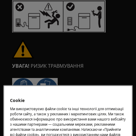
УВАГА!
РИЗИК ТРАВМУВАННЯ
Cookie
Завжди будьте обережні при переміщенні
Ми використовуємо файли cookie та інші технології для оптимізації
побутової техніки. Для важких приладів
роботи сайту, а також у рекламних і маркетингових цілях. Ми також
обмінюємося інформацією про використання вами нашого вебсайту
найбезпечніше, щоб їх пересували двоє
з нашими партнерами — соціальними мережами, рекламними
осіб. Завжди використовуйте захисні рукавиці
агентствами та аналітичними компаніями. Натискаючи «Прийняти
всі файли сookie», ви погоджуєтеся з використанням нами файлів