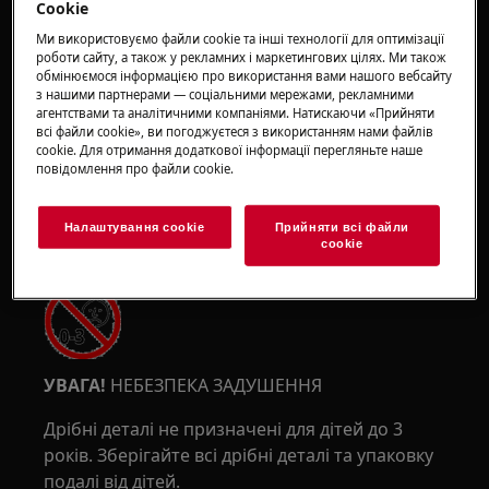
Cookie
УВАГА!
РИЗИК ЗАЩЕМЛЕННЯ
Ми використовуємо файли cookie та інші технології для оптимізації
роботи сайту, а також у рекламних і маркетингових цілях. Ми також
обмінюємося інформацією про використання вами нашого вебсайту
з нашими партнерами — соціальними мережами, рекламними
агентствами та аналітичними компаніями. Натискаючи «Прийняти
всі файли сookie», ви погоджуєтеся з використанням нами файлів
cookie. Для отримання додаткової інформації перегляньте наше
повідомлення про файли сookie.
Носіть захисні рукавички, якщо ви виконуєте
роботи з обслуговування або ремонту, що
Налаштування cookie
Прийняти всі файли
включають роботу з ременями.
сookie
УВАГА!
НЕБЕЗПЕКА ЗАДУШЕННЯ
Дрібні деталі не призначені для дітей до 3
років. Зберігайте всі дрібні деталі та упаковку
подалі від дітей.