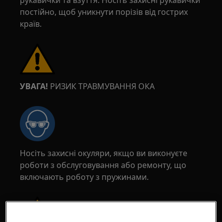
рукавички та взуття. Носіть захисні рукавички
постійно, щоб уникнути порізів від гострих
країв.
УВАГА!
РИЗИК ТРАВМУВАННЯ ОКА
Носіть захисні окуляри, якщо ви виконуєте
роботи з обслуговування або ремонту, що
включають роботу з пружинами.