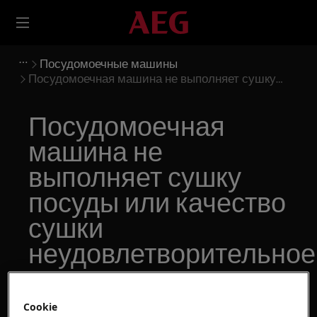
Посудомоечные машины
Посудомоечная машина не выполняет сушку
посуды или качество сушки
неудовлетворительное
Посудомоечная
машина не
выполняет сушку
посуды или качество
сушки
неудовлетворительное
Решение
Cookie