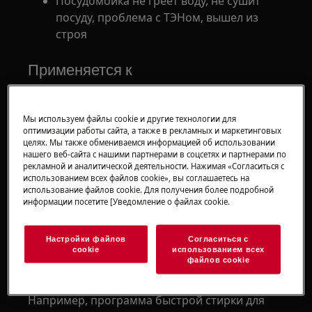
Посудомойка не греет воду, не сушит
посуду, проблема с ТЭНом, вышел из
строя
Применяется к
Отдельностоящая посудомоечная
машина
Мы используем файлы cookie и другие технологии для
Встроенная посудомоечная машина
оптимизации работы сайта, а также в рекламных и маркетинговых
целях. Мы также обмениваемся информацией об использовании
нашего веб-сайта с нашими партнерами в соцсетях и партнерами по
Решение
рекламной и аналитической деятельности. Нажимая «Согласиться с
использованием всех файлов cookie», вы соглашаетесь на
использование файлов cookie. Для получения более подробной
1. Неправильный выбор программы
информации посетите [Уведомление о файлах cookie.
может привести к плохим результатам
стирки и сушки.
Настройки файлов
Согласиться с
cookie
использованием всех
Выберите программу в зависимости от типа
файлов cookie
загрузки и степени загрязнения
Например, программа быстрой стирки для