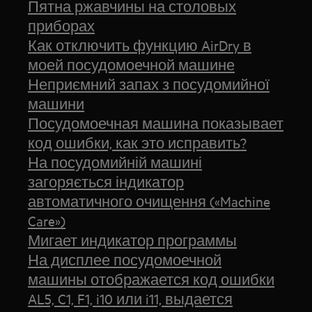
Пятна ржавчины на столовых
приборах
Как отключить функцию AirDry в
моей посудомоечной машине
Неприємний запах з посудомийної
машини
Посудомоечная машина показывает
код ошибки, как это исправить?
На посудомийній машині
загоряється індикатор
автоматичного очищення («Machine
Care»)
Мигает индикатор программы
На дисплее посудомоечной
машины отображается код ошибки
AL5, C1, F1, i10 или i11, выдается