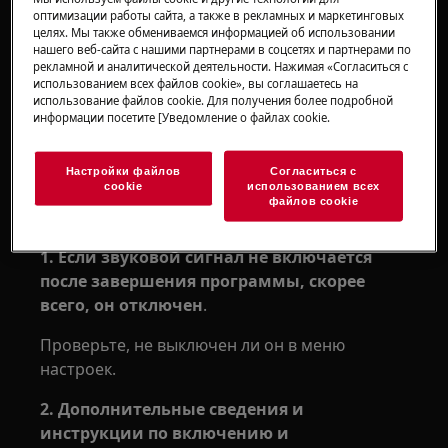
Посудомоечная машина не издает
оптимизации работы сайта, а также в рекламных и маркетинговых
звуковой сигнал после завершения
целях. Мы также обмениваемся информацией об использовании
нашего веб-сайта с нашими партнерами в соцсетях и партнерами по
программы
рекламной и аналитической деятельности. Нажимая «Согласиться с
использованием всех файлов cookie», вы соглашаетесь на
Применительно к
использование файлов cookie. Для получения более подробной
информации посетите [Уведомление о файлах cookie.
Отдельностоящая посудомоечная
машина
Настройки файлов
Согласиться с
Встроенная посудомоечная машина
cookie
использованием всех
файлов cookie
Решение
1. Если звуковой сигнал не включается
после завершения программы, скорее
всего, он отключен
.
Проверьте, не выключен ли он в меню
настроек.
2. Дополнительные сведения и
инструкции по включению и