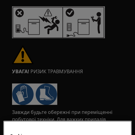
УВАГА!
РИЗИК ТРАВМУВАННЯ
Завжди будьте обережні при переміщенні
побутової техніки. Для важких приладів
найбезпечніше, щоб їх пересували дві особи.
Завжди використовуйте захисні рукавички та