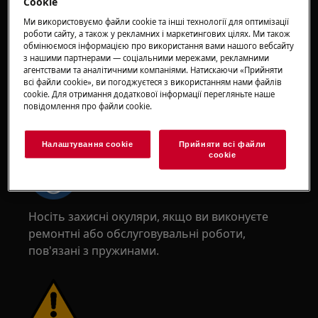
Cookie
взуття. Носіть захисні рукавички завжди, щоб
Ми використовуємо файли cookie та інші технології для оптимізації
уникнути порізів від гострих країв.
роботи сайту, а також у рекламних і маркетингових цілях. Ми також
обмінюємося інформацією про використання вами нашого вебсайту
з нашими партнерами — соціальними мережами, рекламними
агентствами та аналітичними компаніями. Натискаючи «Прийняти
всі файли сookie», ви погоджуєтеся з використанням нами файлів
cookie. Для отримання додаткової інформації перегляньте наше
повідомлення про файли сookie.
УВАГА!
РИЗИК ТРАВМУВАННЯ ОЧЕЙ
Налаштування cookie
Прийняти всі файли
сookie
Носіть захисні окуляри, якщо ви виконуєте
ремонтні або обслуговувальні роботи,
пов'язані з пружинами.