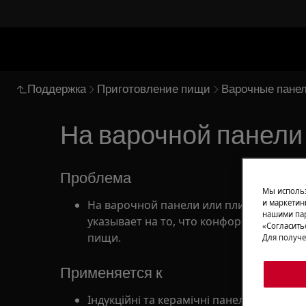
Поддержка
Приготовление пищи
Варочные пане
На варочной панели
Проблема
Мы использ
На варочной панели или плите отображ
и маркетин
нашими пар
указывает на то, что конфорка осталас
«Согласить
пищи.
Для получе
Применяется к
Індукційні та керамічні панелі