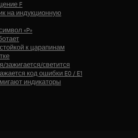
щение F
ик на индукционную
символ «P»
ботает
 стойкой к царапинам
тке
я/зажигается/светится
жается код ошибки E0 / E1
 мигают индикаторы