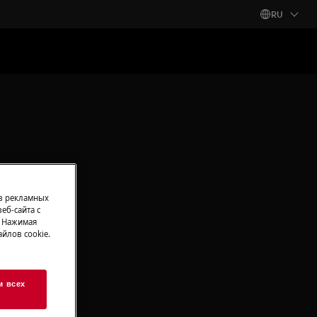
RU
 в рекламных
еб-сайта с
. Нажимая
йлов cookie.
м всех