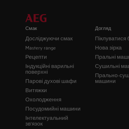
Смак
Догляд
Досліджуючи смак
Піклуватися 
Mastery range
Нова зірка
Рецепти
Пральні маш
Індукційні варильні
Сушильні м
поверхні
Прально-суш
Парові духові шафи
машини
Витяжки
Охолодження
Посудомийні машини
Інтелектуальний
зв'язок