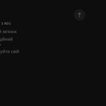
 з AEG
 зв'язок
ційний
ь
уйте свій