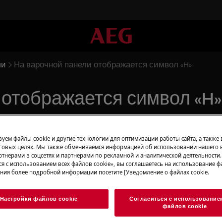
ли
На варочной панели отображается символ «H»
 отображается символ «H»
уем файлы cookie и другие технологии для оптимизации работы сайта, а также
ается символ «H». Обычно это
говых целях. Мы также обмениваемся информацией об использовании нашего в
тнерами в соцсетях и партнерами по рекламной и аналитической деятельности
ь горячей после приготовления
ся с использованием всех файлов cookie», вы соглашаетесь на использование фа
ния более подробной информации посетите [Уведомление о файлах cookie.
Настройки файлов cookie
Согласиться с использование
файлов cookie