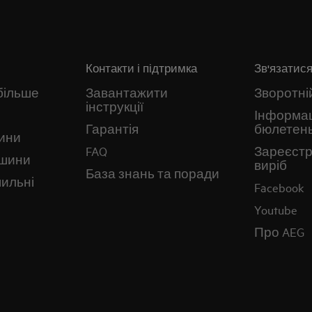
Контакти і підтримка
Зв'язатися
більше
Завантажити
Зворотній
інструкції
Інформа
Гарантія
бюлетен
ини
FAQ
Зареєстр
ашини
виріб
База знань та поради
ильні
Facebook
Youtube
Про AEG