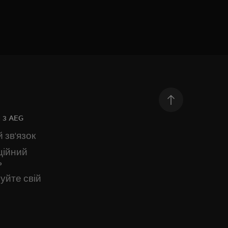
 з AEG
 зв'язок
ційний
ь
уйте свій