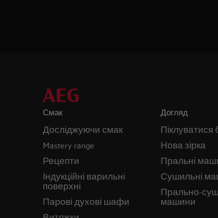
Смак
Догляд
Досліджуючи смак
Піклуватися 
Mastery range
Нова зірка
Рецепти
Пральні маш
Індукційні варильні
Сушильні м
поверхні
Прально-суш
Парові духові шафи
машини
Витяжки