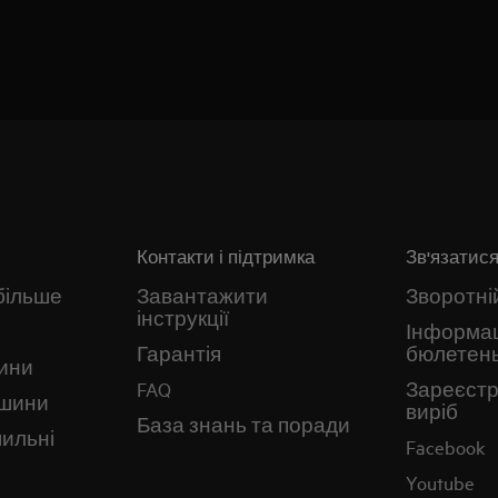
Контакти і підтримка
Зв'язатися
більше
Завантажити
Зворотній
інструкції
Інформа
Гарантія
бюлетен
ини
FAQ
Зареєстр
ашини
виріб
База знань та поради
ильні
Facebook
Youtube