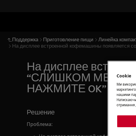
Поддержка
Приготовление пищи
Линейка компак
На дисплее встроенной кофемашины появляетс
На дисплее встрое
“СЛИШКОМ МЕЛКИЙ
Cookie
Ми використ
НАЖМИТЕ OK”
маркетинго
нашими пар
Натискаючи
отримання 
Решение
Проблема: