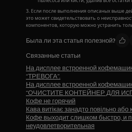
пылесоса или кисти, удалив все остатки
3. Если после выполнения описаных выше де
это может свидетельствовать о неисправно
компонентов, которую можно устранить толь
Была ли эта статья полезной?
Связанные статьи
На дисплее встроенной кофемашин
“ТРЕВОГА”.
На дисплее встроенной кофемашин
“ОЧИСТИТЕ КОНТЕЙНЕР ДЛЯ ИCП
Кофе не горячий
Кава витікає занадто повільно або
Кофе выходит слишком быстро, и п
неудовлетворительная