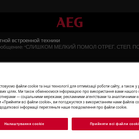
тной встроенной техники
я сообщение: “СЛИШКОМ МЕЛКИЙ ПОМОЛ ОТРЕГ. СТЕП. 
нной кофемашины появляе
 ПОМОЛ ОТРЕГ. СТЕП.
овуємо файли cookie та інші технології для оптимізації роботи сайту, а також у
вих цілях. Ми також обмінюємося інформацією про використання вами нашого 
тнерами — соціальними мережами, рекламними агентствами та аналітичними к
 «Прийняти всі файли сookie», ви погоджуєтеся з використанням нами файлів co
додаткової інформації перегляньте наше повідомлення про файли сookie.
Налаштування cookie
Прийняти всі файли сook