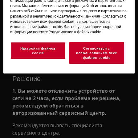
оптимизации работы сайта, а также в рекламных и маркетинговых
перегревом машины или неисправность
целях. Мы также обмениваемся информацией об использовании
нагревательного устройства.
нашего веб-сайта с нашими партнерами в соцсетях и партнерами по
рекламной и аналитической деятельности. Нажимая «Согласиться с
использованием всех файлов cookie», вы соглашаетесь на
использование файлов cookie. Для получения более подробной
Применяется к
информации посетите [Уведомление о файлах cookie.
Стиральная машина с фронтальной
загрузкой (встроенная или
Настройки файлов
Согласиться с
cookie
использованием всех
отдельностоящая)
файлов cookie
Стиральная машина с верхней загрузкой
Решение
1. Вы можете отключить устройство от
сети на 2 часа, если проблема не решена,
рекомендуем обратиться в
авторизованный сервисный центр.
Рекомендуется вызвать специалиста
сервисного центра.