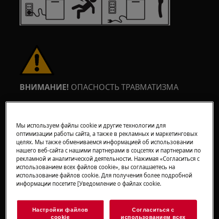
ВНИМАНИЕ!
ОПАСНОСТЬ ТРАВМАТИЗМА
Мы используем файлы cookie и другие технологии для
оптимизации работы сайта, а также в рекламных и маркетинговых
целях. Мы также обмениваемся информацией об использовании
нашего веб-сайта с нашими партнерами в соцсетях и партнерами по
Всегда будьте осторожны при перемещении
рекламной и аналитической деятельности. Нажимая «Согласиться с
бытовой техники. Для тяжелой техники
использованием всех файлов cookie», вы соглашаетесь на
безопаснее, чтобы её перемещали два
использование файлов cookie. Для получения более подробной
информации посетите [Уведомление о файлах cookie.
человека. Всегда используйте защитные
перчатки и обувь. Носите защитные
перчатки, чтобы избежать порезов от острых
Настройки файлов
Согласиться с
cookie
использованием всех