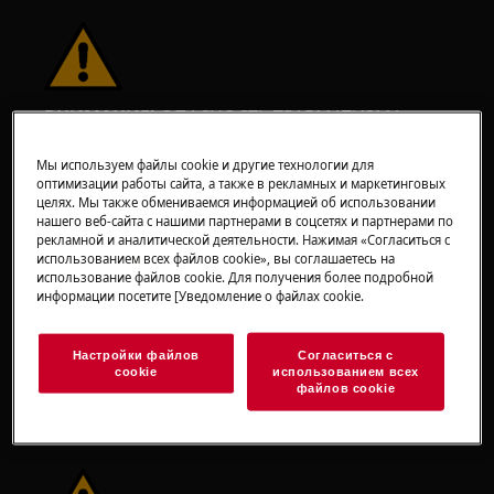
ВНИМАНИЕ!
ОПАСНОСТЬ ТРАВМАТИЗМА
Мы используем файлы cookie и другие технологии для
оптимизации работы сайта, а также в рекламных и маркетинговых
целях. Мы также обмениваемся информацией об использовании
нашего веб-сайта с нашими партнерами в соцсетях и партнерами по
рекламной и аналитической деятельности. Нажимая «Согласиться с
использованием всех файлов cookie», вы соглашаетесь на
Всегда будьте осторожны при перемещении
использование файлов cookie. Для получения более подробной
бытовой техники. Для тяжелой техники
информации посетите [Уведомление о файлах cookie.
безопаснее, чтобы её перемещали два
человека. Всегда используйте защитные
Настройки файлов
Согласиться с
перчатки и обувь. Носите защитные
cookie
использованием всех
файлов cookie
перчатки, чтобы избежать порезов от острых
краев.