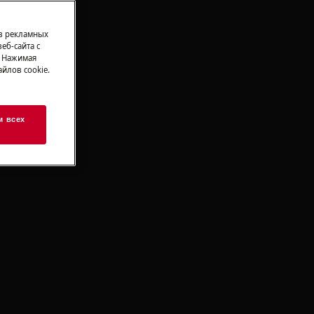
 в рекламных
еб-сайта с
. Нажимая
йлов cookie.
м всех