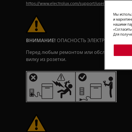
https://www.electrolux.com/support/user-manuals/
Мы использ
и маркетин
нашими пар
«Согласить
Для получе
ВНИМАНИЕ!
ОПАСНОСТЬ ЭЛЕКТРИЧЕСКОГО 
Перед любым ремонтом или обслуживанием 
вилку из розетки.