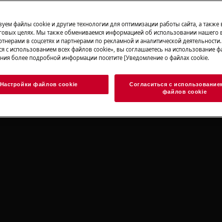
уем файлы cookie и другие технологии для оптимизации работы сайта, а также
говых целях. Мы также обмениваемся информацией об использовании нашего в
тнерами в соцсетях и партнерами по рекламной и аналитической деятельности
ся с использованием всех файлов cookie», вы соглашаетесь на использование фа
ния более подробной информации посетите [Уведомление о файлах cookie.
УДАРА
Настройки файлов cookie
Согласиться с использование
отключите прибор и выньте
файлов cookie