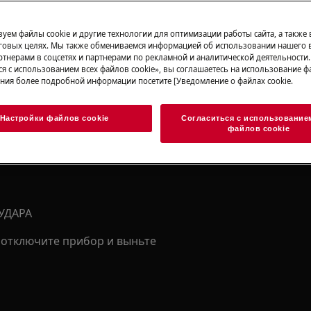
уем файлы cookie и другие технологии для оптимизации работы сайта, а также
говых целях. Мы также обмениваемся информацией об использовании нашего в
тнерами в соцсетях и партнерами по рекламной и аналитической деятельности
ся с использованием всех файлов cookie», вы соглашаетесь на использование фа
ния более подробной информации посетите [Уведомление о файлах cookie.
сности вашего изделия перед
вающих работ.
Настройки файлов cookie
Согласиться с использование
файлов cookie
УДАРА
отключите прибор и выньте