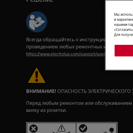
Мы использ
и маркетин
нашими пар
«Согласить
Для получе
Всегда обращайтесь к инструкции по безопа
проведением любых ремонтных или обслужи
https://www.electrolux.com/support/user-manuals/
ВНИМАНИЕ!
ОПАСНОСТЬ ЭЛЕКТРИЧЕСКОГО 
Перед любым ремонтом или обслуживанием 
вилку из розетки.