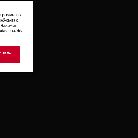
 в рекламных
еб-сайта с
. Нажимая
йлов cookie.
м всех