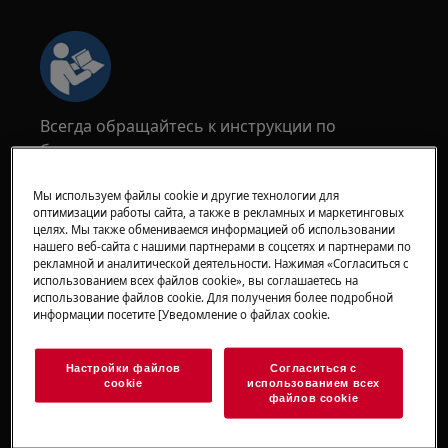
Всегда обращайтесь к инструкции по
безопасности вашего изделия перед
проведением любых ремонтных или
обслуживающих работ.
Мы используем файлы cookie и другие технологии для
оптимизации работы сайта, а также в рекламных и маркетинговых
https://www.electrolux.com/support/user-manuals/
целях. Мы также обмениваемся информацией об использовании
нашего веб-сайта с нашими партнерами в соцсетях и партнерами по
рекламной и аналитической деятельности. Нажимая «Согласиться с
использованием всех файлов cookie», вы соглашаетесь на
использование файлов cookie. Для получения более подробной
информации посетите [Уведомление о файлах cookie.
ВНИМАНИЕ!
ОПАСНОСТЬ ЭЛЕКТРИЧЕСКОГО
УДАРА
Настройки файлов
Согласиться с
cookie
использованием всех
файлов cookie
Перед любым ремонтом или обслуживанием
отключите прибор и выньте вилку из розетки.