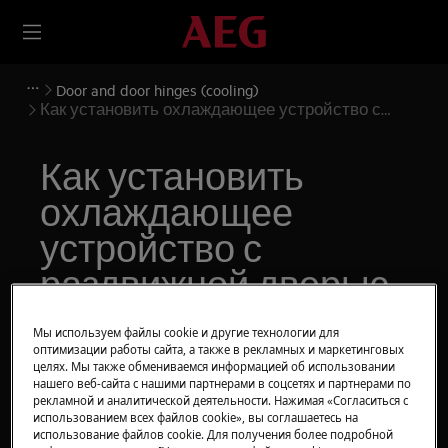
Door and door hinges (cooling)
Как установить охлаждающее устройство с
раздвижной дверью
Как установить
охлаждающее
устройство с
раздвижной дверью
Мы используем файлы cookie и другие технологии для
Решение
оптимизации работы сайта, а также в рекламных и маркетинговых
целях. Мы также обмениваемся информацией об использовании
Перед любыми операциями по техническому
нашего веб-сайта с нашими партнерами в соцсетях и партнерами по
обслуживанию выключите прибор и выньте
рекламной и аналитической деятельности. Нажимая «Согласиться с
использованием всех файлов cookie», вы соглашаетесь на
вилку сетевого шнура из
розетки.
использование файлов cookie. Для получения более подробной