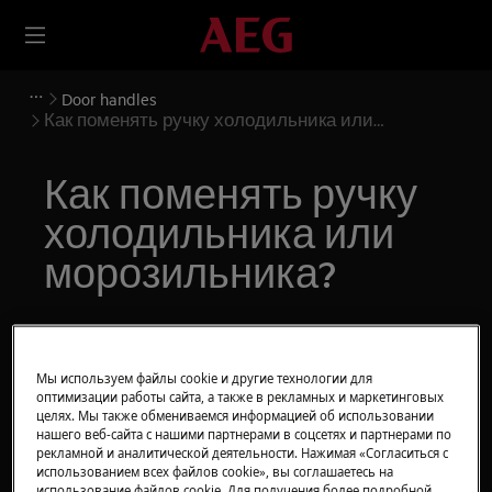
Door handles
Как поменять ручку холодильника или
морозильника?
Как поменять ручку
холодильника или
морозильника?
Решение
Перед любыми операциями по техническому
Мы используем файлы cookie и другие технологии для
оптимизации работы сайта, а также в рекламных и маркетинговых
обслуживанию выключите прибор и выньте
целях. Мы также обмениваемся информацией об использовании
вилку сетевого шнура из
розетки.
нашего веб-сайта с нашими партнерами в соцсетях и партнерами по
рекламной и аналитической деятельности. Нажимая «Согласиться с
Всегда соблюдайте осторожность при
использованием всех файлов cookie», вы соглашаетесь на
использование файлов cookie. Для получения более подробной