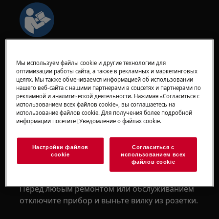
Всегда обращайтесь к инструкции по
безопасности вашего изделия перед
Мы используем файлы cookie и другие технологии для
проведением любых ремонтных или
оптимизации работы сайта, а также в рекламных и маркетинговых
целях. Мы также обмениваемся информацией об использовании
обслуживающих работ.
нашего веб-сайта с нашими партнерами в соцсетях и партнерами по
https://www.electrolux.com/support/user-manuals/
рекламной и аналитической деятельности. Нажимая «Согласиться с
использованием всех файлов cookie», вы соглашаетесь на
использование файлов cookie. Для получения более подробной
информации посетите [Уведомление о файлах cookie.
Настройки файлов
Согласиться с
cookie
использованием всех
ВНИМАНИЕ!
ОПАСНОСТЬ ЭЛЕКТРИЧЕСКОГО
файлов cookie
УДАРА
Перед любым ремонтом или обслуживанием
отключите прибор и выньте вилку из розетки.