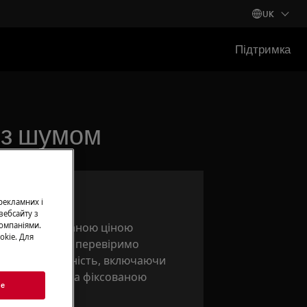
UK
Підтримка
 з шумом
монт
 рекламних і
вебсайту з
нт за фіксованою ціною
омпаніями.
okie. Для
стами aeg. Ми перевіримо
унемо несправність, включаючи
асні частини, за фіксованою
ie