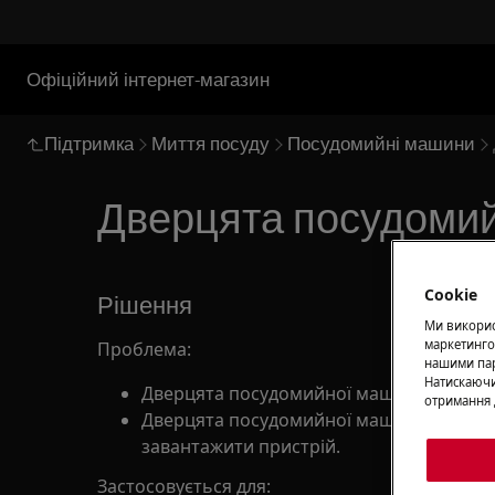
Офіційний інтернет-магазин
Підтримка
Миття посуду
Посудомийні машини
Дверцята посудомий
Cookie
Рішення
Ми використ
маркетинго
Проблема:
нашими пар
Натискаючи
Дверцята посудомийної машини зачиня
отримання 
Дверцята посудомийної машини зачиня
завантажити пристрій.
Застосовується для: