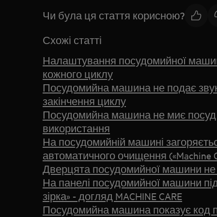
Чи була ця стаття корисною?
Схожі статті
Налаштування посудомийної машин
кожного циклу
Посудомийна машина не подає звук
закінчення циклу
Посудомийна машина не миє посуд
використання
На посудомийній машині загоряєтьс
автоматичного очищення («Machine C
Дверцята посудомийної машини не
На панелі посудомийної машини під
зірка» - догляд MACHINE CARE
Посудомийна машина показує код п