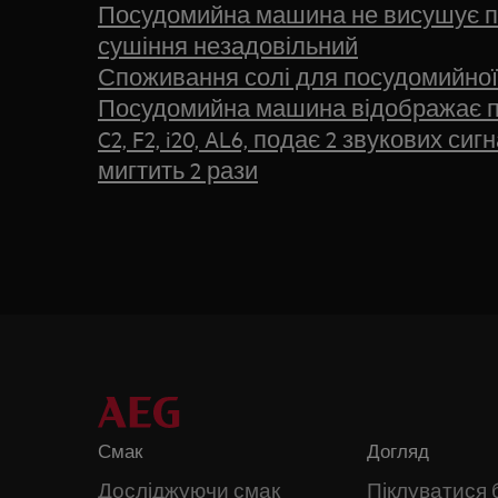
Посудомийна машина не висушує п
сушіння незадовільний
Споживання солі для посудомийної
Посудомийна машина відображає п
C2, F2, i20, AL6, подає 2 звукових си
мигтить 2 рази
Смак
Догляд
Досліджуючи смак
Піклуватися 