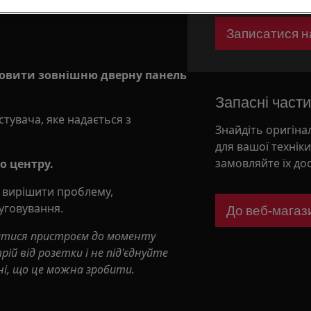
Записатися н
ановити зовнішню дверну панель
Запасні части
стувача, яке надається з
Знайдіть оригіна
для вашої технік
замовляйте їх до
о центру.
 вирішити проблему,
уговування.
До веб-магаз
атися пристроєм до моменту
ій від розетки і не під'єднуйте
ні, що це можна зробити.