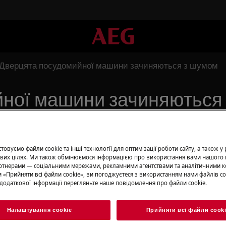
Дверцята посудомийної машини зачиняються з шумом
ної машини зачиняються
Замовити ре
овуємо файли cookie та інші технології для оптимізації роботи сайту, а також у
вих цілях. Ми також обмінюємося інформацією про використання вами нашого 
Пропонуємо ремо
тнерами — соціальними мережами, рекламними агентствами та аналітичними к
 «Прийняти всі файли сookie», ви погоджуєтеся з використанням нами файлів co
ються з шумом.
нашими спеціалі
додаткової інформації перегляньте наше повідомлення про файли сookie.
ються самі собою – неможливо
обладнання і ус
всі необхідні зап
Налаштування cookie
Прийняти всі файли сook
ціною.