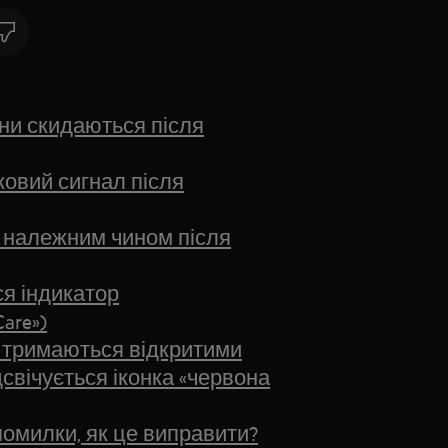
и скидаються після
овий сигнал після
 належним чином після
я індикатор
are»)
 тримаються відкритими
свічується іконка «червона
омилки, як це виправити?