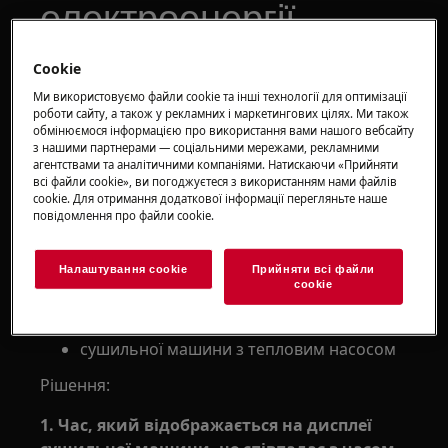
електроенергії
Cookie
Рішення
Ми використовуємо файли cookie та інші технології для оптимізації
Проблема:
роботи сайту, а також у рекламних і маркетингових цілях. Ми також
обмінюємося інформацією про використання вами нашого вебсайту
з нашими партнерами — соціальними мережами, рекламними
Час, який відображається на дисплеї
агентствами та аналітичними компаніями. Натискаючи «Прийняти
сушильної машини, не співпадає з
всі файли сookie», ви погоджуєтеся з використанням нами файлів
часом, наведеним на ярлику щодо
cookie. Для отримання додаткової інформації перегляньте наше
повідомлення про файли сookie.
споживання електроенергії.
Застосовується для:
Налаштування cookie
Прийняти всі файли
сookie
сушильної машини з вентилятором
сушильної машини з конденсатором
сушильної машини з тепловим насосом
Рішення:
1. Час, який відображається на дисплеї