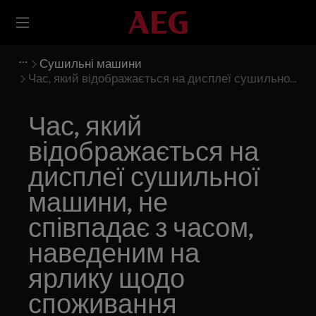
Сушильні машини
Час, який відображається на дисплеї сушильної
машини, не співпадає з часом, наведеним на
ярлику щодо споживання електроенергії
Час, який
відображається на
дисплеї сушильної
машини, не
співпадає з часом,
наведеним на
ярлику щодо
споживання